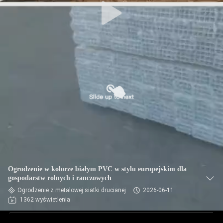
Ogrodzenie w kolorze białym PVC w stylu europejskim dla
gospodarstw rolnych i ranczowych
Ogrodzenie z metalowej siatki drucianej
2026-06-11
1362 wyświetlenia