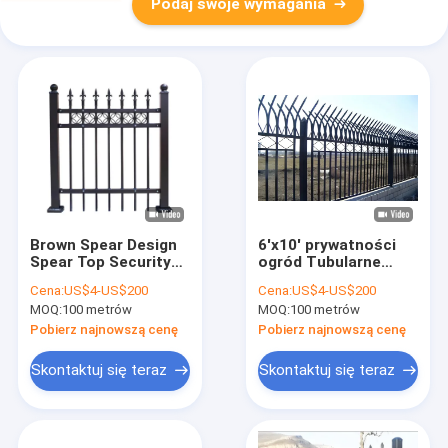
Podaj swoje wymagania
Brown Spear Design
6'x10' prywatności
Spear Top Security
ogród Tubularne
Ogrodzenie
ogrodzenie piketowe
Cena:
US$4-US$200
Cena:
US$4-US$200
zewnętrzne
odporne na korozję
MOQ:
100 metrów
MOQ:
100 metrów
Ogrodzenie ze stali
płyty ogrodzenia
żelazne
Pobierz najnowszą cenę
Pobierz najnowszą cenę
Skontaktuj się teraz
Skontaktuj się teraz