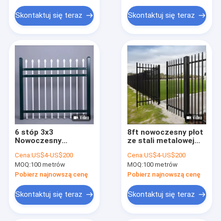
klatka dla zwierząt
bezpieczeństwa i
długowieczności
Skontaktuj się teraz
Skontaktuj się teraz
Kratka ze stali ocynkowanej
klatka do przechowywania drutu
6 stóp 3x3
8ft nowoczesny płot
Nowoczesny
ze stali metalowej
ogrodzenie stalowe
czarny kwadratowy
Cena:
US$4-US$200
Cena:
US$4-US$200
rurowe do ogrodu
rurka do ogrodu
MOQ:
100 metrów
MOQ:
100 metrów
mieszkalnego
Pobierz najnowszą cenę
Pobierz najnowszą cenę
Skontaktuj się teraz
Skontaktuj się teraz