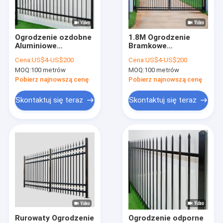
O nas
Wycieczka po fabryce
Ogrodzenie ozdobne
1.8M Ogrodzenie
Aluminiowe
Bramkowe
Kontrola jakości
Ogrodzenie rurkowe
Ogrodzenie
Cena:
US$4-US$200
Cena:
US$4-US$200
stalowe Ogrodzenie
Tubulowe
MOQ:
100 metrów
MOQ:
100 metrów
1,5 m
Ogrodzenie stalowe
Skontaktuj się z nami
Ogrodzenie odporne
Pobierz najnowszą cenę
Pobierz najnowszą cenę
na utlenianie
Ogrodzenie domowe
Aktualności
Skontaktuj się teraz
Skontaktuj się teraz
Sprawy
Poproś o wycenę
Ogrodzenie z metalowej siatki drucianej
Metalowy tymczasowy ogrodzenie
Rurowaty Ogrodzenie
Ogrodzenie odporne