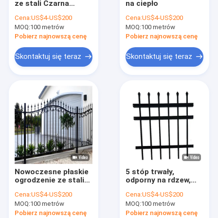
ze stali Czarna
na ciepło
Ogrodzenie z rur stalowych
Włócznia Ogrodzenie
Cena:
US$4-US$200
Cena:
US$4-US$200
ze stali 1,5 m
MOQ:
Siatka druciana ze stali nierdzewnej
100 metrów
MOQ:
100 metrów
Palisade zewnętrzny
Pobierz najnowszą cenę
Pobierz najnowszą cenę
ogrodzenie gospodarstwa bydła
Skontaktuj się teraz
Skontaktuj się teraz
Panel ogrodzenia bydła
Ogrodzenie zabezpieczające z siatki V
Bariera kontroli tłumu
Ogrodzenie zabezpieczające przed wspinaczką
ogrodzenie z ogniw łańcucha
Nowoczesne płaskie
5 stóp trwały,
Drut kolczasty brzytwy
ogrodzenie ze stali
odporny na rdzew,
rurowej 2M
stalowy ogrodzenie
Cena:
US$4-US$200
Cena:
US$4-US$200
rurkowe, nowoczesny
Stalowa buda dla psa
MOQ:
100 metrów
MOQ:
100 metrów
projekt dla
zwiększonego
Pobierz najnowszą cenę
Pobierz najnowszą cenę