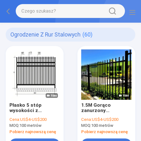
Ogrodzenie Z Rur Stalowych
(60)
Płasko 5 stóp
1.5M Gorąco
wysokości z
zanurzony
galwanizowanym
galwanizowany płot
Cena:
US$4-US$200
Cena:
US$4-US$200
ogniwem metalowym
metalowy stalowy
MOQ:
100 metrów
MOQ:
100 metrów
Tubularny płot
piketowy
Pobierz najnowszą cenę
Pobierz najnowszą cenę