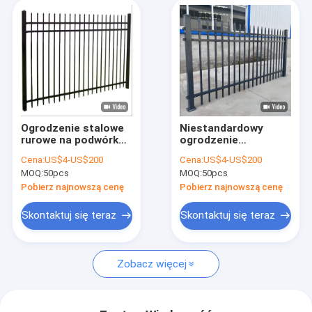
Ogrodzenie stalowe
Niestandardowy
rurowe na podwórku
ogrodzenie
2,0 m Długość 60x60
podwórkowe
Cena:
US$4-US$200
Cena:
US$4-US$200
mm
MOQ:
50pcs
MOQ:
50pcs
Pobierz najnowszą cenę
Pobierz najnowszą cenę
Skontaktuj się teraz
Skontaktuj się teraz
Zobacz więcej