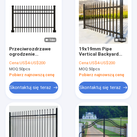
Przeciwrozdrzawe
19x19mm Pipe
ogrodzenie
Vertical Backyard
metalowe
Metal Tubular
Cena:
US$4-US$200
Cena:
US$4-US$200
Fencing Trwały
MOQ:
50pcs
MOQ:
50pcs
projekt
Pobierz najnowszą cenę
Pobierz najnowszą cenę
Skontaktuj się teraz
Skontaktuj się teraz
Strona główna
Produkty
Pokaz VR