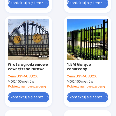
Skontaktuj się teraz
Skontaktuj się teraz
Wrota ogrodzeniowe
1.5M Gorąco
zewnętrzne rurowe
zanurzony
ze stali 10FT
galwanizowany płot
Cena:
US$4-US$200
Cena:
US$4-US$200
Dekoracyjne
metalowy stalowy
MOQ:
100 metrów
MOQ:
100 metrów
ogrodzenia
Tubularny płot
piketowy
Pobierz najnowszą cenę
Pobierz najnowszą cenę
Skontaktuj się teraz
Skontaktuj się teraz