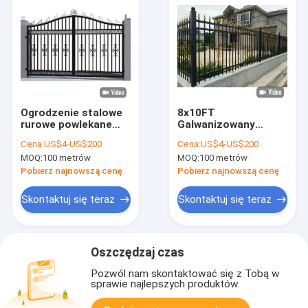
Ogrodzenie stalowe
8x10FT
rurowe powlekane
Galwanizowany
proszkiem
Ogrodzenie
Cena:
US$4-US$200
Cena:
US$4-US$200
Metalowe Tubularne
MOQ:
100 metrów
MOQ:
100 metrów
Pobierz najnowszą cenę
Pobierz najnowszą cenę
Skontaktuj się teraz
Skontaktuj się teraz
Oszczędzaj czas
Pozwól nam skontaktować się z Tobą w
sprawie najlepszych produktów.