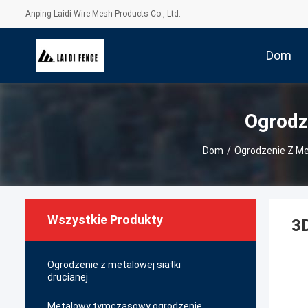
Anping Laidi Wire Mesh Products Co., Ltd.
Dom
Ogrodze
Dom
/
Ogrodzenie Z Met
Wszystkie Produkty
3D
Ogrodzenie z metalowej siatki
drucianej
Metalowy tymczasowy ogrodzenie