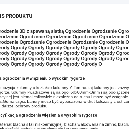
IS PRODUKTU
rodzenie 3D z spawaną siatką Ogrodzenie Ogrodzenie Ogr
rodzenie Ogrodzenie Ogrodzenie Ogrodzenie Ogrodzenie O
rodzenie Ogrodzenie Ogrodzenie Ogrodzenie Ogrodzenie 
rody Ogrody Ogrody Ogrody Ogrody Ogrody Ogrody Ogro
rody Ogrody Ogrody Ogrody Ogrody Ogrody Ogrody Ogro
rody Ogrody Ogrody Ogrody Ogrody Ogrody Ogrody Ogro
rody Ogrody Ogrody Ogrody Ogrody Ogrody O
s ogrodzenia w więzieniu o wysokim rygorze
pozycja kolumny o kształcie kolumny Y. Ten rodzaj kolumny jest zazw
górze.Kolumny kwadratowe są na ogół 60x60mmx3mm i są podłączone do 
lacyjnej jest niemal całkowicie niezależna od ruchu i może być wstę
ns.Górna część bariery może być wyposażona w drut kolczasty z ostrzem
u dalszej ochrony produktu.
cyfikacja ogrodzenia więzienia o wysokim rygorze
ateriał: blacha stali niskoemisyjnej, blacha walcowana na zimno, blach