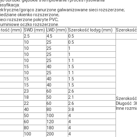
ryb obróbki: głębokie stemplowanie i proces rysowania
asyfikacja:
Elektryczne/gorąco zanurzone galwanizowane sieci rozszerzone;
 Miedziane okienko rozszerzone;
. sieci rozszerzone pokryte PVC;
Aluminiowe oczko rozszerzone.
stość (mm)
SWD (mm)
LWD (mm)
Szerokość łodyg (mm)
Szerokość 
2.5
4.5
0.5
10
25
0.5
10
25
1
10
25
1
10
25
1.1
15
40
1.5
10
25
1.1
15
40
1.5
15
40
1.5
23
60
2.6
18
50
2.1
Szerokość
22
60
2.6
Długość :
Inne rozmi
40
80
3.8
50
100
4
60
120
4
80
180
4
100
200
4