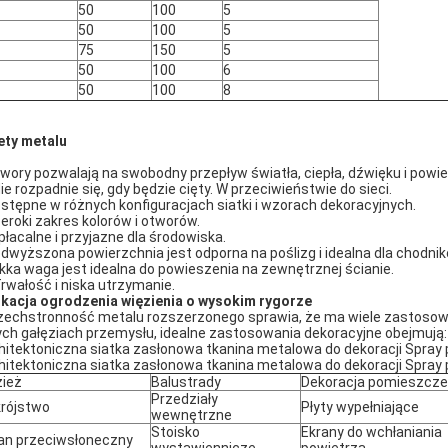
50
100
5
50
100
5
75
150
5
50
100
6
50
100
8
ety metalu
wory pozwalają na swobodny przepływ światła, ciepła, dźwięku i powie
Nie rozpadnie się, gdy będzie cięty. W przeciwieństwie do sieci.
stępne w różnych konfiguracjach siatki i wzorach dekoracyjnych.
eroki zakres kolorów i otworów.
opłacalne i przyjazne dla środowiska.
dwyższona powierzchnia jest odporna na poślizg i idealna dla chodnik
kka waga jest idealna do powieszenia na zewnętrznej ścianie.
Trwałość i niska utrzymanie.
ikacja ogrodzenia więzienia o wysokim rygorze
echstronność metalu rozszerzonego sprawia, że ma wiele zastosowań
ych gałęziach przemysłu, idealne zastosowania dekoracyjne obejmują:
hitektoniczna siatka zasłonowa tkanina metalowa do dekoracji Spra
hitektoniczna siatka zasłonowa tkanina metalowa do dekoracji Spra
ież
Balustrady
Dekoracja pomieszcz
Przedziały
rójstwo
Płyty wypełniające
wewnętrzne
Stoisko
Ekrany do wchłaniania
an przeciwsłoneczny