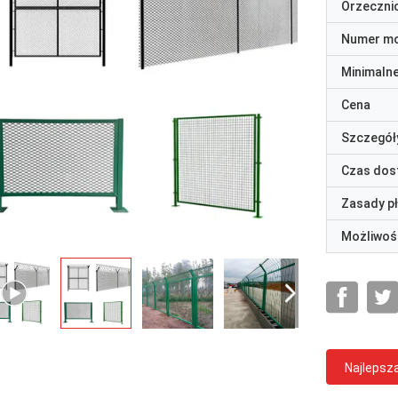
Orzeczni
Numer m
Minimaln
Cena
Szczegół
Czas dos
Zasady p
Możliwoś
Najlepsz