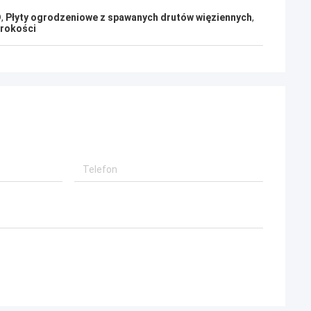
D
,
Płyty ogrodzeniowe z spawanych drutów więziennych
,
erokości