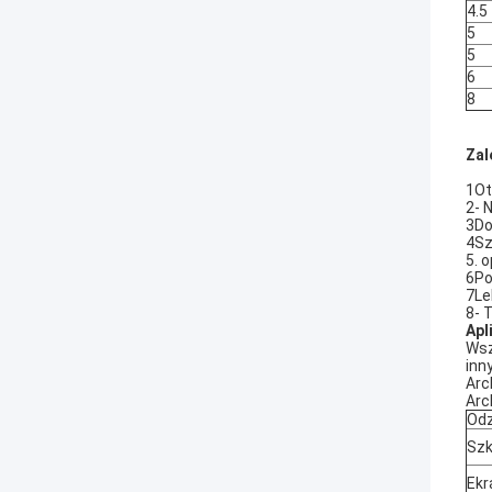
4.5
5
5
6
8
Zal
1Ot
2- 
3Do
4Sz
5. 
6Po
7Le
8- 
Apl
Wsz
inn
Arc
Arc
Odz
Szk
Ekr