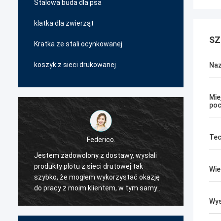
Stalowa buda dla psa
klatka dla zwierząt
SZ
Kratka ze stali ocynkowanej
koszyk z sieci drukowanej
Naz
Mie
poc
Tec
Federico.
Jestem zadowolony z dostawy, wysłali
Dostaw
produkty płotu z sieci drutowej tak
bardzo 
Wie
szybko, że mogłem wykorzystać okazję
mi wie
.
do pracy z moim klientem, w tym samym
zdecyd
czasie.Więc zdecydowałem, że będą
współp
Wy
moim pierwszym dostawcą produktów z
konkur
sieci drutowej..
jakośc