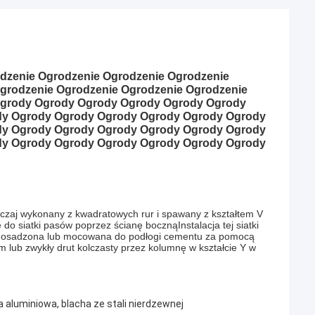
odzenie Ogrodzenie Ogrodzenie Ogrodzenie
grodzenie Ogrodzenie Ogrodzenie Ogrodzenie
Ogrody Ogrody Ogrody Ogrody Ogrody Ogrody
dy Ogrody Ogrody Ogrody Ogrody Ogrody Ogrody
dy Ogrody Ogrody Ogrody Ogrody Ogrody Ogrody
dy Ogrody Ogrody Ogrody Ogrody Ogrody Ogrody
yczaj wykonany z kwadratowych rur i spawany z kształtem V
siatki pasów poprzez ścianę bocznąInstalacja tej siatki
pnie osadzona lub mocowana do podłogi cementu za pomocą
 lub zwykły drut kolczasty przez kolumnę w kształcie Y w
a aluminiowa, blacha ze stali nierdzewnej