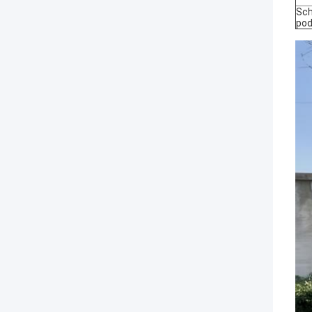
Sch
pod