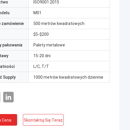
ctwo
ISO9001:2015
odelu
M01
e zamówienie
500 metrów kwadratowych
$5-$200
y pakowania
Palety metalowe
tawy
15-20 dni
łatności
L/C, T/T
ć Supply
1000 metrów kwadratowych dziennie
a Cena
Skontaktuj Się Teraz