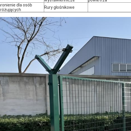
wystawiennicze
powietrza
ronienie dla osób
Rury głośnikowe
różujących