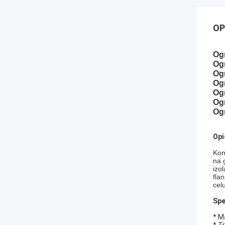
OP
Og
Og
Og
Og
Og
Og
Og
Opi
Kom
na 
izo
fla
cel
Spe
* M