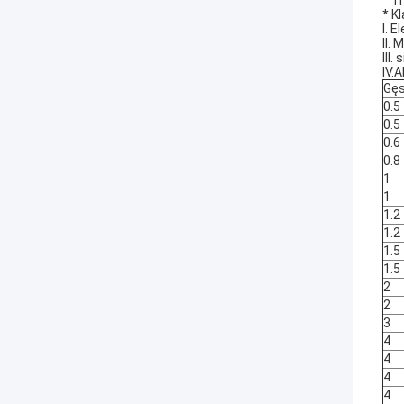
* T
* Kl
I. 
II.
III
IV.
Gę
0.5
0.5
0.6
0.8
1
1
1.2
1.2
1.5
1.5
2
2
3
4
4
4
4