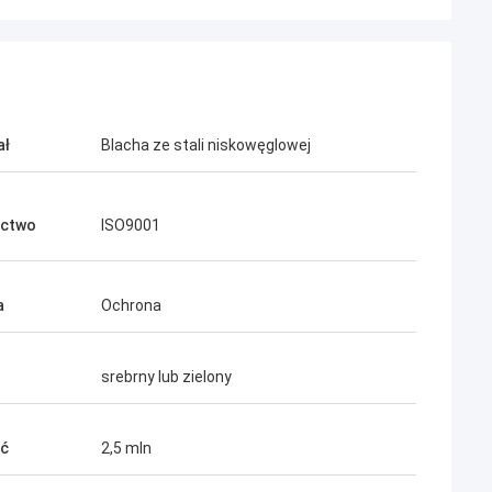
ał
Blacha ze stali niskowęglowej
ectwo
ISO9001
a
Ochrona
ah
ów sieciowych
bilna, od samego
srebrny lub zielony
owiedzieć się
erzę w przyszłość.
ść
2,5 mln