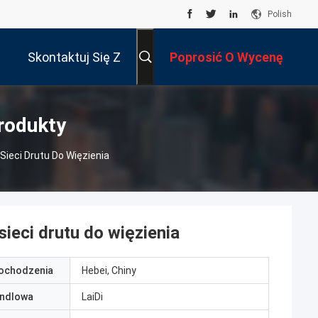
Polish
Skontaktuj Się Z
Poprosić O Wycenę
Nami
Produkty
ieci Drutu Do Więzienia
ieci drutu do więzienia
pochodzenia
Hebei, Chiny
ndlowa
LaiDi