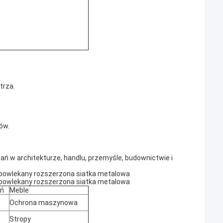
trza.
ów.
 w architekturze, handlu, przemyśle, budownictwie i
y powlekany rozszerzona siatka metalowa
y powlekany rozszerzona siatka metalowa
eń
Meble
Ochrona maszynowa
Stropy