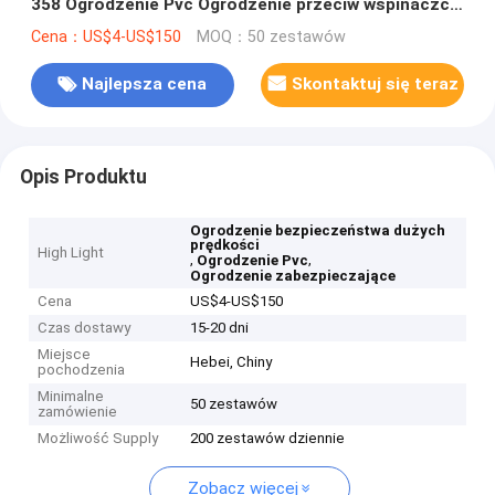
358 Ogrodzenie Pvc Ogrodzenie przeciw wspinaczce
z szpicą
Cena：US$4-US$150
MOQ：50 zestawów
Najlepsza cena
Skontaktuj się teraz
Opis Produktu
Ogrodzenie bezpieczeństwa dużych
prędkości
High Light
,
,
Ogrodzenie Pvc
Ogrodzenie zabezpieczające
Cena
US$4-US$150
Czas dostawy
15-20 dni
Miejsce
Hebei, Chiny
pochodzenia
Minimalne
50 zestawów
zamówienie
Możliwość Supply
200 zestawów dziennie
Zobacz więcej