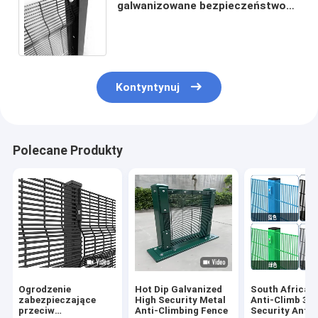
galwanizowane bezpieczeństwo
358 Ogrodzenie Pvc Ogrodzenie
przeciw wspinaczce z szpicą
Kontyntynuj
Polecane Produkty
Ogrodzenie
Hot Dip Galvanized
South Africa C
zabezpieczające
High Security Metal
Anti-Climb 35
przeciw
Anti-Climbing Fence
Security Anti 