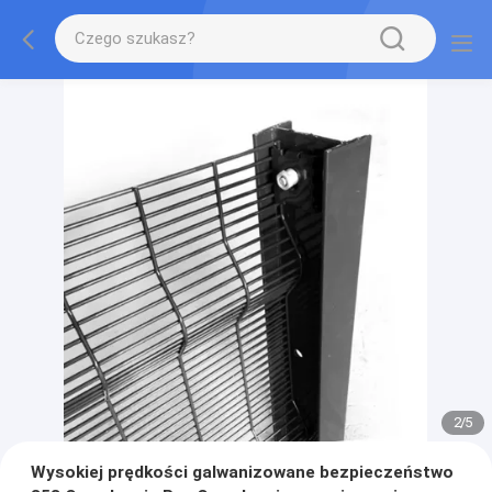
2
/
5
Wysokiej prędkości galwanizowane bezpieczeństwo