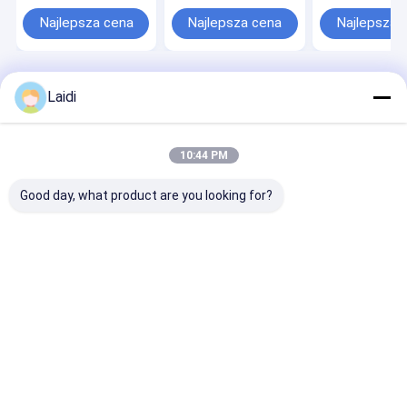
wspinaczkom z PVC
Fence Panels
Najlepsza cena
Najlepsza cena
Najlepsza 
Dom
O nas
Skontaktuj się z nami
Desktop Site
Laidi
Sitemap
Polityka prywatności
Jakość
Ogrodzenie z metalowej siatki drucianej
Fabryka w
Chinach.Copyright © 2026 Anping Laidi Wire Mesh Products Co.,
10:44 PM
Ltd.. All Rights Reserved.
Good day, what product are you looking for?
Strona główna
Produkty
Pokaz VR